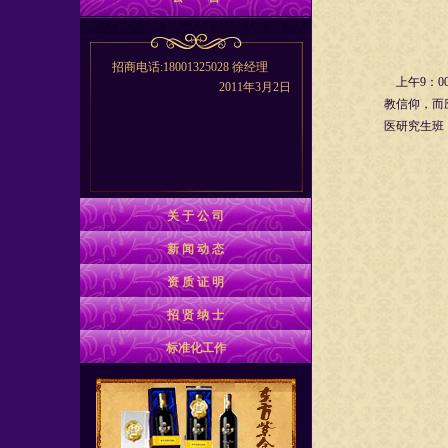
招商电话:18001325028 徐经理
上午9：0
2011年3月2日
教信仰，而
医研究生班
关 于 公 司
新 闻 动 态
资 质 证 明
招 贤 纳 士
标准化工作